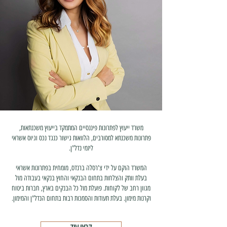
משרד ייעוץ לפתרונות פיננסיים המתמקד בייעוץ משכנתאות,
פתרונות משכנתא למסורבים, הלוואות גישור כנגד נכס וגיוס אשראי
ליזמי נדל"ן.
המשרד הוקם על ידי צ'רסלה ברנדס, מומחית בפתרונות אשראי
בעלת וותק והצלחות בתחום הבנקאי והחוץ בנקאי בעבודה מול
מגוון רחב של לקוחות. פועלת מול כל הבנקים בארץ, חברות ביטוח
וקרנות מימון. בעלת תעודות והסמכות רבות בתחום הנדל"ן והמימון.