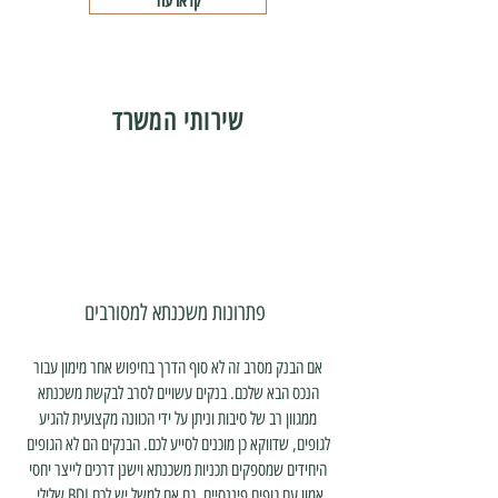
קראו עוד
שירותי המשרד
פתרונות משכנתא למסורבים
אם הבנק מסרב זה לא סוף הדרך בחיפוש אחר מימון עבור
הנכס הבא שלכם. בנקים עשויים לסרב לבקשת משכנתא
ממגוון רב של סיבות וניתן על ידי הכוונה מקצועית להגיע
לגופים, שדווקא כן מוכנים לסייע לכם. הבנקים הם לא הגופים
היחידים שמספקים תכניות משכנתא וישנן דרכים לייצר יחסי
אמון עם גופים פיננסיים, גם אם למשל יש לכם BDI שלילי.